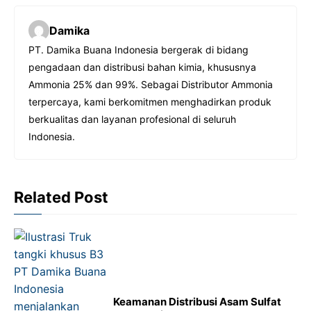
c
a
s
l
Damika
e
t
s
e
PT. Damika Buana Indonesia bergerak di bidang
b
s
e
g
pengadaan dan distribusi bahan kimia, khususnya
o
A
n
r
Ammonia 25% dan 99%. Sebagai Distributor Ammonia
o
p
g
a
terpercaya, kami berkomitmen menghadirkan produk
berkualitas dan layanan profesional di seluruh
k
p
e
m
Indonesia.
r
Related Post
Keamanan Distribusi Asam Sulfat