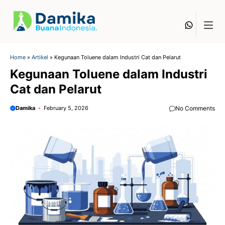
Skip
to
Whats
content
Home
»
Artikel
»
Kegunaan Toluene dalam Industri Cat dan Pelarut
Kegunaan Toluene dalam Industri
Cat dan Pelarut
Damika
February 5, 2026
No Comments