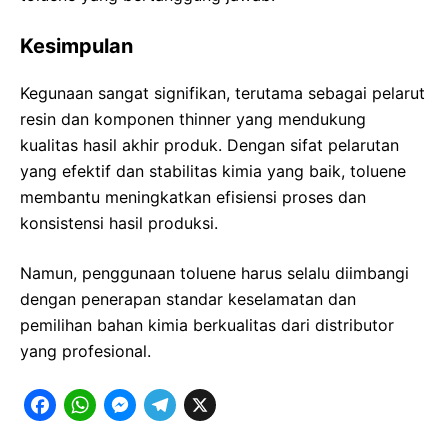
Kesimpulan
Kegunaan sangat signifikan, terutama sebagai pelarut
resin dan komponen thinner yang mendukung
kualitas hasil akhir produk. Dengan sifat pelarutan
yang efektif dan stabilitas kimia yang baik, toluene
membantu meningkatkan efisiensi proses dan
konsistensi hasil produksi.
Namun, penggunaan toluene harus selalu diimbangi
dengan penerapan standar keselamatan dan
pemilihan bahan kimia berkualitas dari distributor
yang profesional.
F
W
M
T
X
a
h
e
e