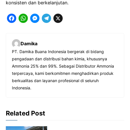
konsisten dan berkelanjutan.
F
W
M
T
X
a
h
e
e
c
a
s
l
Damika
e
t
s
e
PT. Damika Buana Indonesia bergerak di bidang
b
s
e
g
pengadaan dan distribusi bahan kimia, khususnya
o
A
n
r
Ammonia 25% dan 99%. Sebagai Distributor Ammonia
o
p
g
a
terpercaya, kami berkomitmen menghadirkan produk
berkualitas dan layanan profesional di seluruh
k
p
e
m
Indonesia.
r
Related Post