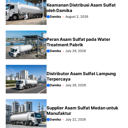
Keamanan Distribusi Asam Sulfat
oleh Damika
Damika
August 2, 2026
Peran Asam Sulfat pada Water
Treatment Pabrik
Damika
July 29, 2026
Distributor Asam Sulfat Lampung
Terpercaya
Damika
July 26, 2026
Supplier Asam Sulfat Medan untuk
Manufaktur
Damika
July 22, 2026