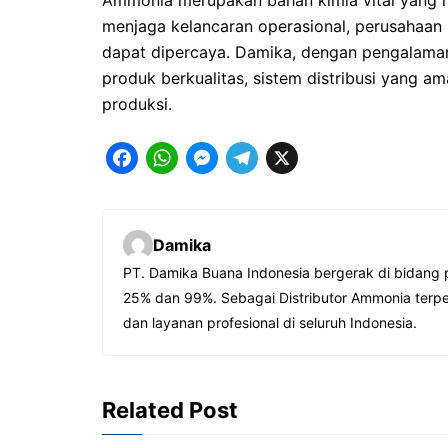
Ammonia merupakan bahan kimia vital yang m
menjaga kelancaran operasional, perusaha
dapat dipercaya. Damika, dengan pengalaman s
produk berkualitas, sistem distribusi yang a
produksi.
F
W
M
T
X
a
h
e
e
c
a
s
l
Damika
e
t
s
e
PT. Damika Buana Indonesia bergerak di bidang 
b
s
e
g
25% dan 99%. Sebagai Distributor Ammonia terp
o
A
n
r
dan layanan profesional di seluruh Indonesia.
o
p
g
a
k
p
e
m
Related Post
r