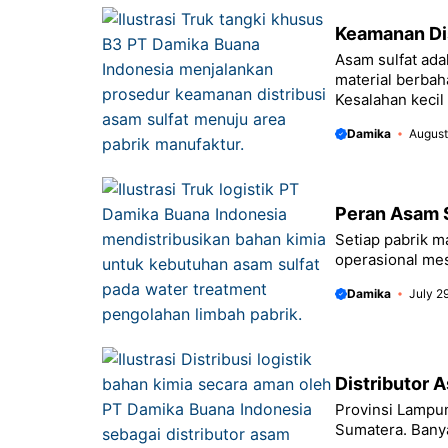
Keamanan Dis
Asam sulfat ada
material berbah
Kesalahan kecil
Damika
August
Peran Asam S
Setiap pabrik m
operasional mes
Damika
July 2
Distributor 
Provinsi Lampun
Sumatera. Banya