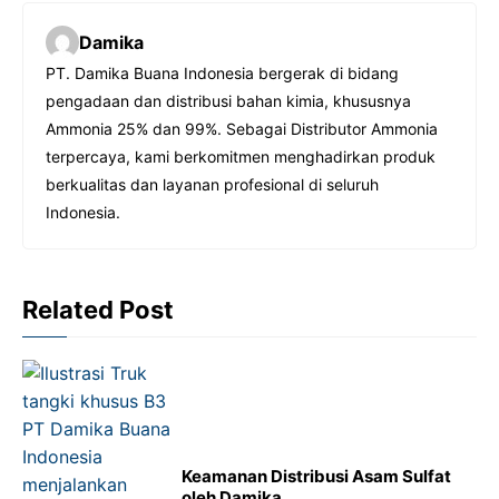
c
a
s
l
Damika
e
t
s
e
PT. Damika Buana Indonesia bergerak di bidang
b
s
e
g
pengadaan dan distribusi bahan kimia, khususnya
o
A
n
r
Ammonia 25% dan 99%. Sebagai Distributor Ammonia
o
p
g
a
terpercaya, kami berkomitmen menghadirkan produk
berkualitas dan layanan profesional di seluruh
k
p
e
m
Indonesia.
r
Related Post
Keamanan Distribusi Asam Sulfat
oleh Damika