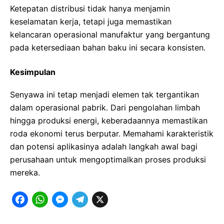
Ketepatan distribusi tidak hanya menjamin
keselamatan kerja, tetapi juga memastikan
kelancaran operasional manufaktur yang bergantung
pada ketersediaan bahan baku ini secara konsisten.
Kesimpulan
Senyawa ini tetap menjadi elemen tak tergantikan
dalam operasional pabrik. Dari pengolahan limbah
hingga produksi energi, keberadaannya memastikan
roda ekonomi terus berputar. Memahami karakteristik
dan potensi aplikasinya adalah langkah awal bagi
perusahaan untuk mengoptimalkan proses produksi
mereka.
F
W
M
T
X
a
h
e
e