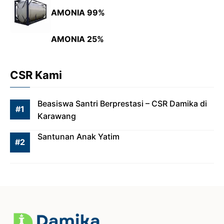
o
A
n
r
AMONIA 99%
o
p
g
a
k
p
e
m
AMONIA 25%
r
CSR Kami
Beasiswa Santri Berprestasi – CSR Damika di
Karawang
Santunan Anak Yatim