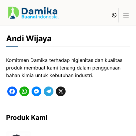
Skip
to
Whats
content
Andi Wijaya
Komitmen Damika terhadap higienitas dan kualitas
produk membuat kami tenang dalam penggunaan
bahan kimia untuk kebutuhan industri.
F
W
M
T
X
a
h
e
e
c
a
s
l
Produk Kami
e
t
s
e
b
s
e
g